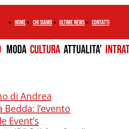
Home
chi siamo
ultime news
CONTATTI
LO
MODA
CULTURA
ATTUALITA'
INTRA
no di Andrea
a Bedda: l’evento
e Event’s