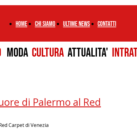
Home
chi siamo
ultime news
CONTATTI
LO
MODA
CULTURA
ATTUALITA'
INTRA
cuore di Palermo al Red
 Red Carpet di Venezia