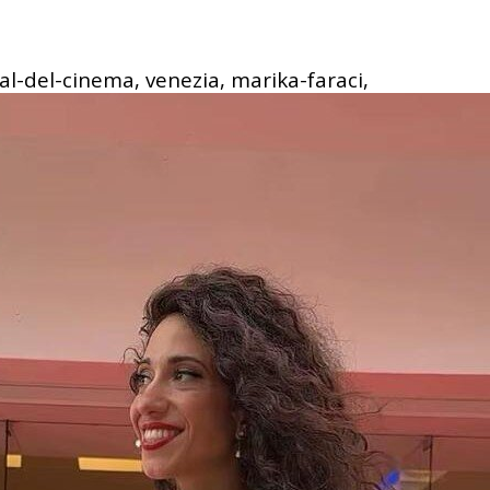
al-del-cinema, venezia, marika-faraci,