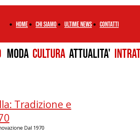
Home
chi siamo
ultime news
CONTATTI
LO
MODA
CULTURA
ATTUALITA'
INTRA
la: Tradizione e
70
nnovazione Dal 1970