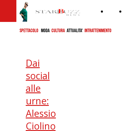
Home
ch
si
SPETTACOLO
MODA
CULTURA
ATTUALITA'
INTRATTENIMENTO
Dai
social
alle
urne:
Alessio
Ciolino