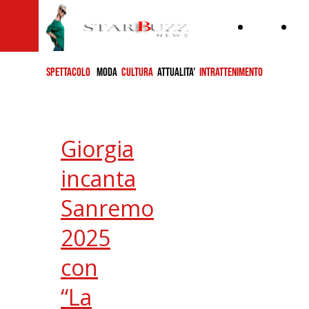
Home
ch
si
SPETTACOLO
MODA
CULTURA
ATTUALITA'
INTRATTENIMENTO
Giorgia
incanta
Sanremo
2025
con
“La