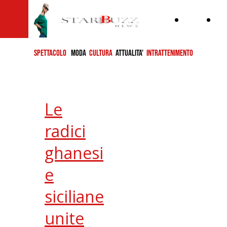
Home
ch
si
SPETTACOLO
MODA
CULTURA
ATTUALITA'
INTRATTENIMENTO
Le
radici
ghanesi
e
siciliane
unite