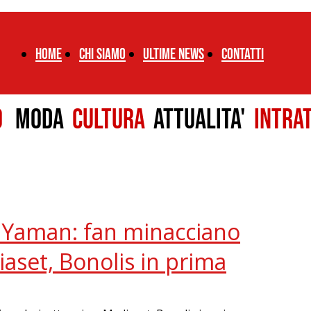
Home
chi siamo
ultime news
CONTATTI
LO
MODA
CULTURA
ATTUALITA'
INTRA
n Yaman: fan minacciano
aset, Bonolis in prima