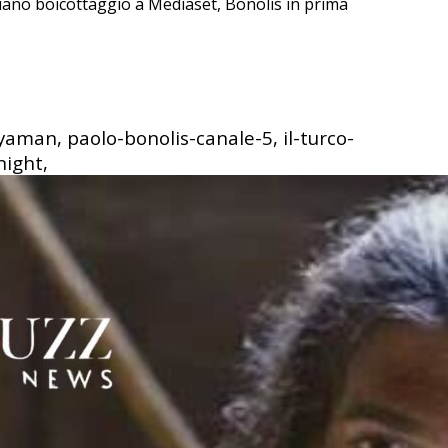
iano boicottaggio a Mediaset, Bonolis in prima
yaman, paolo-bonolis-canale-5, il-turco-
night,