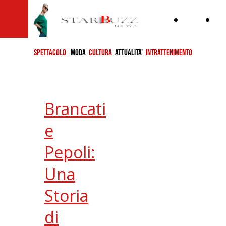
Home
ch
si
SPETTACOLO
MODA
CULTURA
ATTUALITA'
INTRATTENIMENTO
Brancati
e
Pepoli:
Una
Storia
di