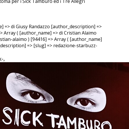
 Roma per i Sick Tamburo ed i Tre Allegri
e] => di Giusy Randazzo [author_description] =>
=> Array ( [author_name] => di Cristian Alaimo
ristian-alaimo ) [94416] => Array ( [author_name]
escription] => [slug] => redazione-starbuzz-
-,