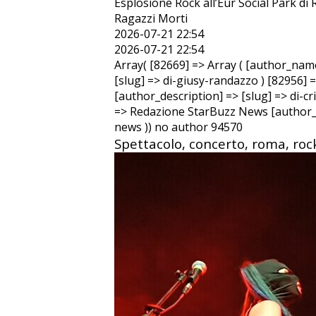
Esplosione Rock all’Eur Social Park di
Ragazzi Morti
2026-07-21 22:54
2026-07-21 22:54
Array( [82669] => Array ( [author_nam
[slug] => di-giusy-randazzo ) [82956] 
[author_description] => [slug] => di-c
=> Redazione StarBuzz News [author_d
news )) no author 94570
Spettacolo, concerto, roma, rock