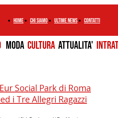
Home
chi siamo
ultime news
CONTATTI
LO
MODA
CULTURA
ATTUALITA'
INTRA
’Eur Social Park di Roma
ed i Tre Allegri Ragazzi