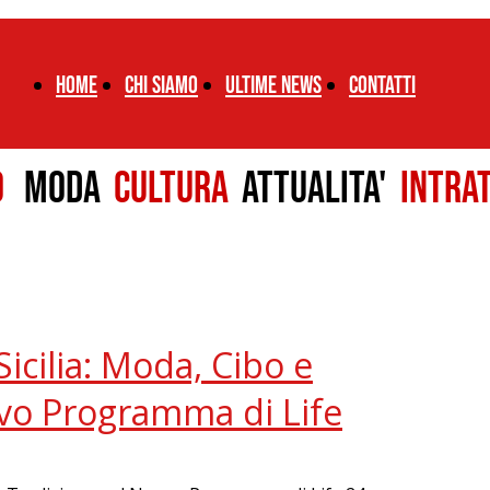
Home
chi siamo
ultime news
CONTATTI
LO
MODA
CULTURA
ATTUALITA'
INTRA
icilia: Moda, Cibo e
vo Programma di Life