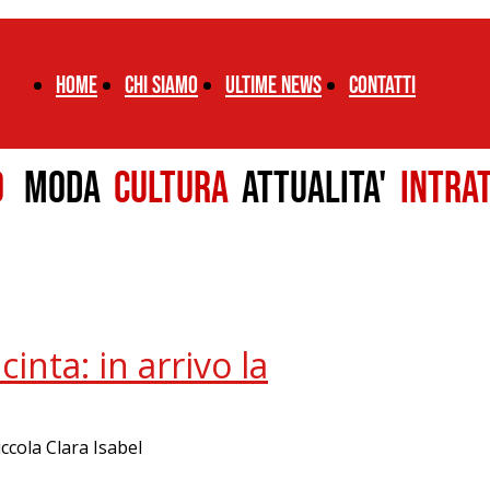
Home
chi siamo
ultime news
CONTATTI
LO
MODA
CULTURA
ATTUALITA'
INTRA
inta: in arrivo la
iccola Clara Isabel