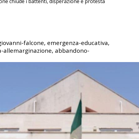
one chiude i battenti, disperazione e protesta
giovanni-falcone, emergenza-educativa,
tta-allemarginazione, abbandono-