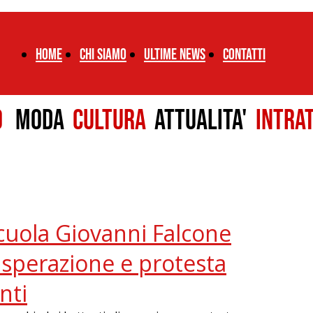
Home
chi siamo
ultime news
CONTATTI
LO
MODA
CULTURA
ATTUALITA'
INTRA
cuola Giovanni Falcone
disperazione e protesta
nti