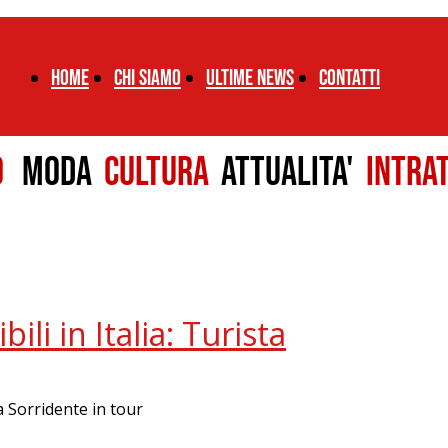
Home
chi siamo
ultime news
CONTATTI
LO
MODA
CULTURA
ATTUALITA'
INTRA
ili in Italia: Turista
ta Sorridente in tour