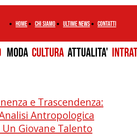
Home
chi siamo
ultime news
CONTATTI
LO
MODA
CULTURA
ATTUALITA'
INTRA
anenza e Trascendenza:
Analisi Antropologica
, Un Giovane Talento