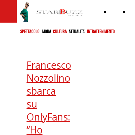
Home
ch
si
SPETTACOLO
MODA
CULTURA
ATTUALITA'
INTRATTENIMENTO
Francesco
Nozzolino
sbarca
su
OnlyFans:
“Ho