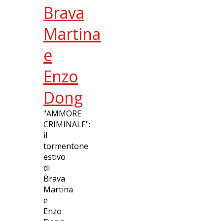
Brava
Martina
e
Enzo
Dong
"AMMORE
CRIMINALE":
il
tormentone
estivo
di
Brava
Martina
e
Enzo