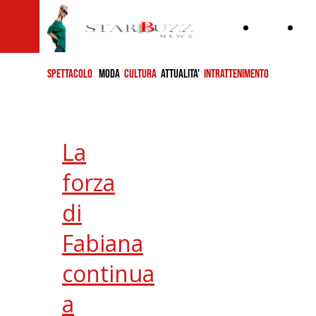
Home
ch
si
SPETTACOLO
MODA
CULTURA
ATTUALITA'
INTRATTENIMENTO
La
forza
di
Fabiana
continua
a